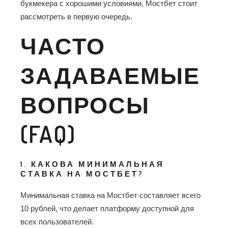
букмекера с хорошими условиями, Мостбет стоит
рассмотреть в первую очередь.
ЧАСТО
ЗАДАВАЕМЫЕ
ВОПРОСЫ
(FAQ)
1. КАКОВА МИНИМАЛЬНАЯ
СТАВКА НА МОСТБЕТ?
Минимальная ставка на Мостбет составляет всего
10 рублей, что делает платформу доступной для
всех пользователей.