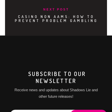
NEXT POST
CASINO NON AAMS: HOW TO
PREVENT PROBLEM GAMBLING
SUBSCRIBE TO OUR
NEWSLETTER
Receive news and updates about Shadows Lie and
other future releases!