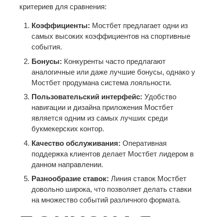
критериев для сравнения:
Коэффициенты:
Мостбет предлагает одни из
самых высоких коэффициентов на спортивные
события.
Бонусы:
Конкуренты часто предлагают
аналогичные или даже лучшие бонусы, однако у
Мостбет продумана система лояльности.
Пользовательский интерфейс:
Удобство
навигации и дизайна приложения Мостбет
является одним из самых лучших среди
букмекерских контор.
Качество обслуживания:
Оперативная
поддержка клиентов делает Мостбет лидером в
данном направлении.
Разнообразие ставок:
Линия ставок Мостбет
довольно широка, что позволяет делать ставки
на множество событий различного формата.