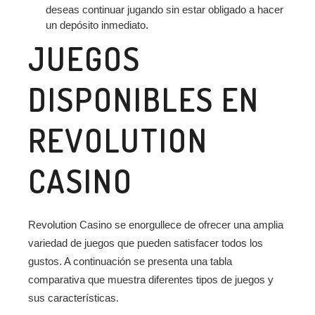
deseas continuar jugando sin estar obligado a hacer
un depósito inmediato.
JUEGOS
DISPONIBLES EN
REVOLUTION
CASINO
Revolution Casino se enorgullece de ofrecer una amplia
variedad de juegos que pueden satisfacer todos los
gustos. A continuación se presenta una tabla
comparativa que muestra diferentes tipos de juegos y
sus características.