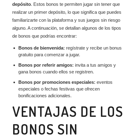
depósito
. Estos bonos te permiten jugar sin tener que
realizar un primer depósito, lo que significa que puedes
familiarizarte con la plataforma y sus juegos sin riesgo
alguno. A continuación, se detallan algunos de los tipos
de bonos que podrías encontrar:
Bonos de bienvenida:
regístrate y recibe un bonus
gratuito para comenzar a jugar.
Bonos por referir amigos:
invita a tus amigos y
gana bonos cuando ellos se registren.
Bonos por promociones especiales:
eventos
especiales o fechas festivas que ofrecen
bonificaciones adicionales.
VENTAJAS DE LOS
BONOS SIN