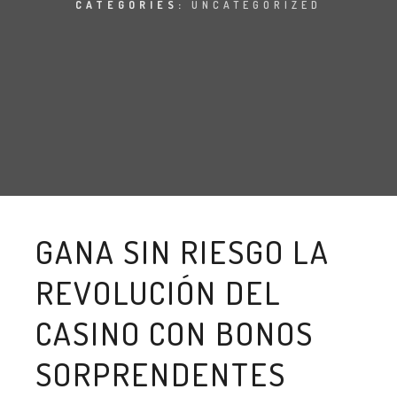
CATEGORIES:
UNCATEGORIZED
GANA SIN RIESGO LA
REVOLUCIÓN DEL
CASINO CON BONOS
SORPRENDENTES