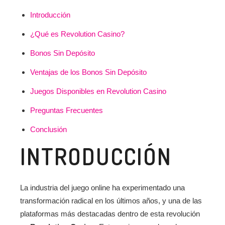
Introducción
¿Qué es Revolution Casino?
Bonos Sin Depósito
Ventajas de los Bonos Sin Depósito
Juegos Disponibles en Revolution Casino
Preguntas Frecuentes
Conclusión
INTRODUCCIÓN
La industria del juego online ha experimentado una
transformación radical en los últimos años, y una de las
plataformas más destacadas dentro de esta revolución