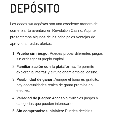
DEPÓSITO
Los
bonos sin depósito
son una excelente manera de
comenzar tu aventura en Revolution Casino. Aquí te
presentamos algunas de las principales ventajas de
aprovechar estas ofertas:
Prueba sin riesgo:
Puedes probar diferentes juegos
sin arriesgar tu propio capital.
Familiarización con la plataforma:
Te permite
explorar la interfaz y el funcionamiento del casino.
Posibilidad de ganar:
Aunque el bono es gratuito,
hay oportunidades reales de ganar premios en
efectivo.
Variedad de juegos:
Acceso a múltiples juegos y
categorías que pueden interesarte.
Sin compromisos iniciales:
Puedes decidir si