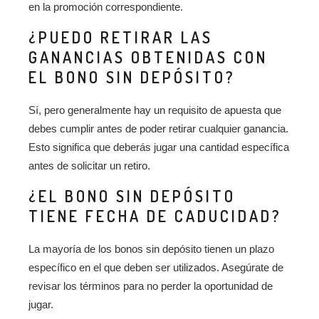
en la promoción correspondiente.
¿PUEDO RETIRAR LAS
GANANCIAS OBTENIDAS CON
EL BONO SIN DEPÓSITO?
Sí, pero generalmente hay un requisito de apuesta que
debes cumplir antes de poder retirar cualquier ganancia.
Esto significa que deberás jugar una cantidad específica
antes de solicitar un retiro.
¿EL BONO SIN DEPÓSITO
TIENE FECHA DE CADUCIDAD?
La mayoría de los bonos sin depósito tienen un plazo
específico en el que deben ser utilizados. Asegúrate de
revisar los términos para no perder la oportunidad de
jugar.