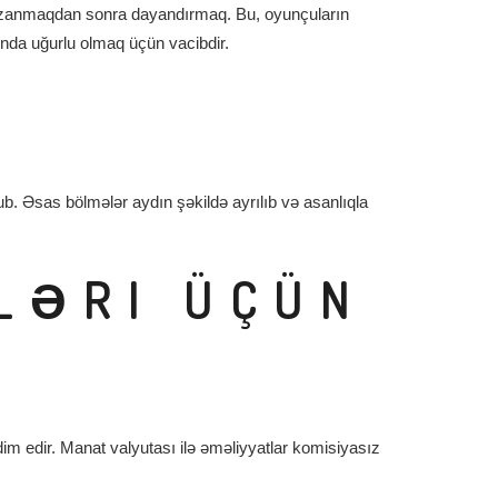
azanmaqdan sonra dayandırmaq. Bu, oyunçuların
unda uğurlu olmaq üçün vacibdir.
ulub. Əsas bölmələr aydın şəkildə ayrılıb və asanlıqla
LƏRI ÜÇÜN
im edir. Manat valyutası ilə əməliyyatlar komisiyasız