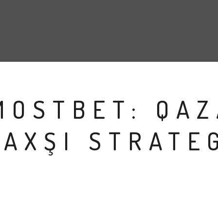
 MOSTBET: QA
AXŞI STRATE