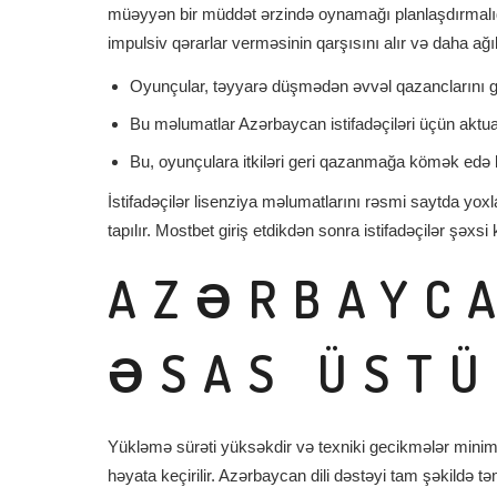
müəyyən bir müddət ərzində oynamağı planlaşdırmal
impulsiv qərarlar verməsinin qarşısını alır və daha ağ
Oyunçular, təyyarə düşmədən əvvəl qazanclarını ge
Bu məlumatlar Azərbaycan istifadəçiləri üçün aktua
Bu, oyunçulara itkiləri geri qazanmağa kömək edə b
İstifadəçilər lisenziya məlumatlarını rəsmi saytda yoxla
tapılır. Mostbet giriş etdikdən sonra istifadəçilər şəxsi 
AZƏRBAYCA
ƏSAS ÜSTÜ
Yükləmə sürəti yüksəkdir və texniki gecikmələr minimal
həyata keçirilir. Azərbaycan dili dəstəyi tam şəkildə təm