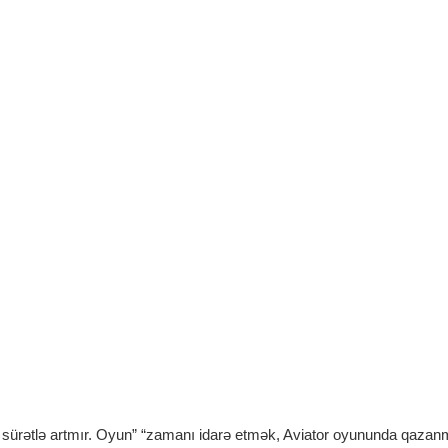
i sürətlə artmır. Oyun” “zamanı idarə etmək, Aviator oyununda qazan