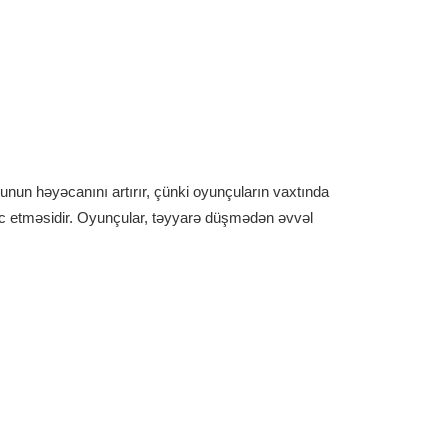
unun həyəcanını artırır, çünki oyunçuların vaxtında
c etməsidir. Oyunçular, təyyarə düşmədən əvvəl