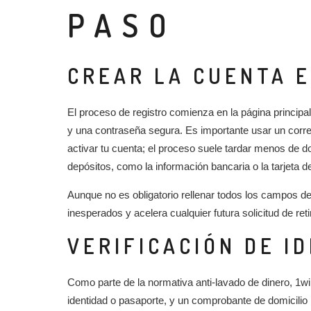
PASO
CREAR LA CUENTA E
El proceso de registro comienza en la página principa
y una contraseña segura. Es importante usar un correo 
activar tu cuenta; el proceso suele tardar menos de d
depósitos, como la información bancaria o la tarjeta de
Aunque no es obligatorio rellenar todos los campos de 
inesperados y acelera cualquier futura solicitud de re
VERIFICACIÓN DE I
Como parte de la normativa anti‑lavado de dinero, 1win
identidad o pasaporte, y un comprobante de domicilio 