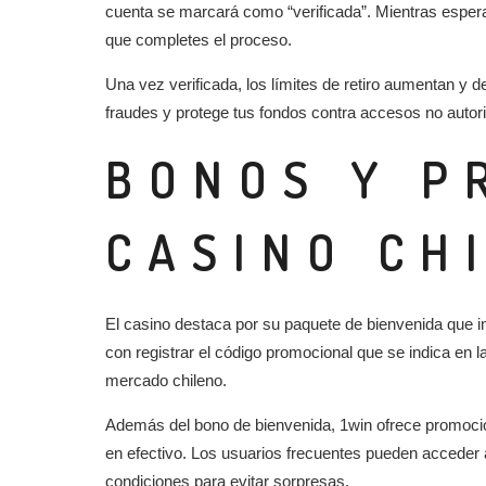
cuenta se marcará como “verificada”. Mientras esperas
que completes el proceso.
Una vez verificada, los límites de retiro aumentan y 
fraudes y protege tus fondos contra accesos no autor
BONOS Y P
CASINO CH
El casino destaca por su paquete de bienvenida que i
con registrar el código promocional que se indica en l
mercado chileno.
Además del bono de bienvenida, 1win ofrece promoci
en efectivo. Los usuarios frecuentes pueden acceder a
condiciones para evitar sorpresas.