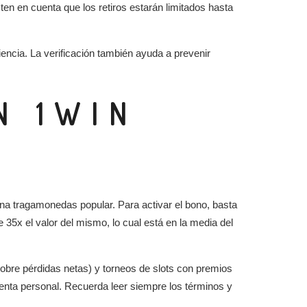
en en cuenta que los retiros estarán limitados hasta
iencia. La verificación también ayuda a prevenir
N 1WIN
na tragamonedas popular. Para activar el bono, basta
 35x el valor del mismo, lo cual está en la media del
re pérdidas netas) y torneos de slots con premios
uenta personal. Recuerda leer siempre los términos y