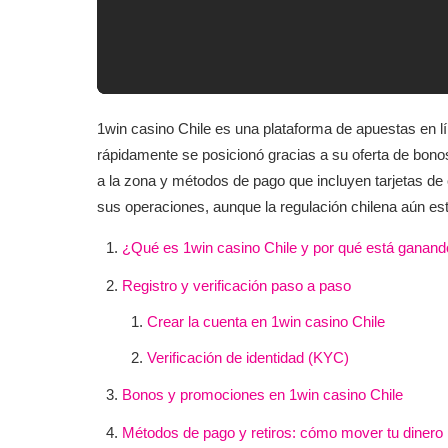
1win casino Chile es una plataforma de apuestas en 
rápidamente se posicionó gracias a su oferta de bonos 
a la zona y métodos de pago que incluyen tarjetas de 
sus operaciones, aunque la regulación chilena aún es
¿Qué es 1win casino Chile y por qué está ganand
Registro y verificación paso a paso
Crear la cuenta en 1win casino Chile
Verificación de identidad (KYC)
Bonos y promociones en 1win casino Chile
Métodos de pago y retiros: cómo mover tu dinero