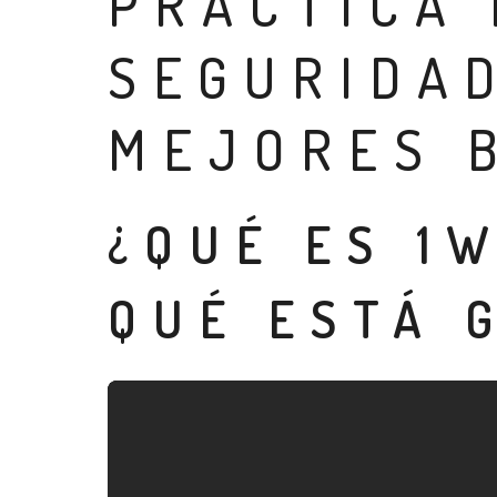
PRÁCTICA
SEGURIDAD
MEJORES 
¿QUÉ ES 1
QUÉ ESTÁ 