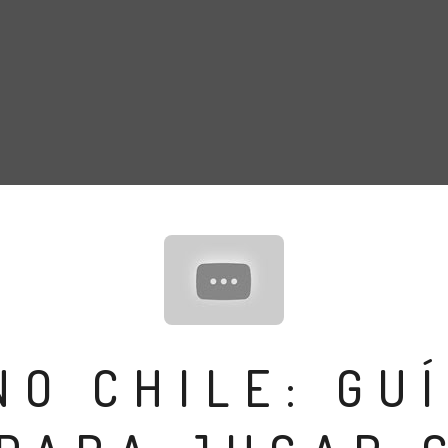
NO CHILE: GU