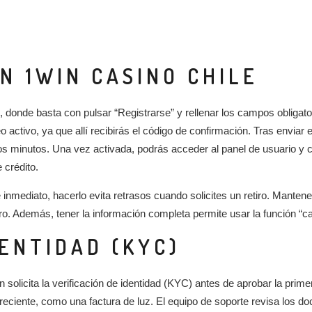
N 1WIN CASINO CHILE
l, donde basta con pulsar “Registrarse” y rellenar los campos obligat
activo, ya que allí recibirás el código de confirmación. Tras enviar e
os minutos. Una vez activada, podrás acceder al panel de usuario y co
 crédito.
inmediato, hacerlo evita retrasos cuando solicites un retiro. Manten
tiro. Además, tener la información completa permite usar la función “c
DENTIDAD (KYC)
 solicita la verificación de identidad (KYC) antes de aprobar la prim
reciente, como una factura de luz. El equipo de soporte revisa los do