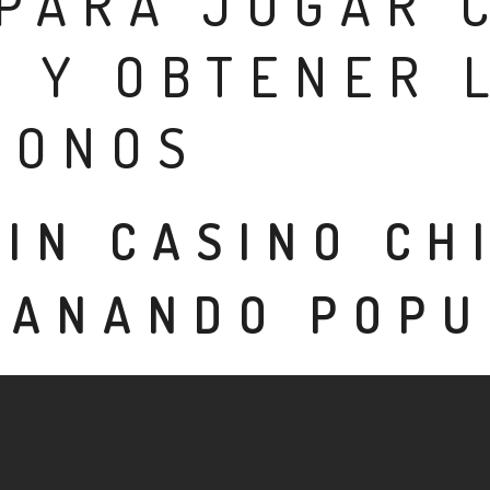
 PARA JUGAR 
 Y OBTENER 
BONOS
WIN CASINO CH
GANANDO POPU