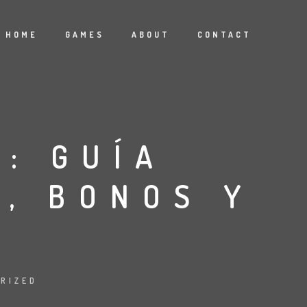
HOME
GAMES
ABOUT
CONTACT
E: GUÍA
O, BONOS Y
RIZED