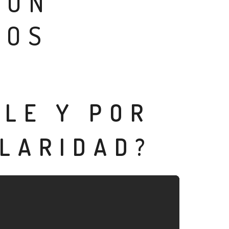
CON
LOS
ILE Y POR
LARIDAD?