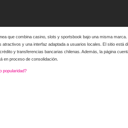
línea que combina casino, slots y sportsbook bajo una misma marca.
atractivos y una interfaz adaptada a usuarios locales. El sitio está d
crédito y transferencias bancarias chilenas. Además, la página cuenta
tá en proceso de consolidación.
o popularidad?