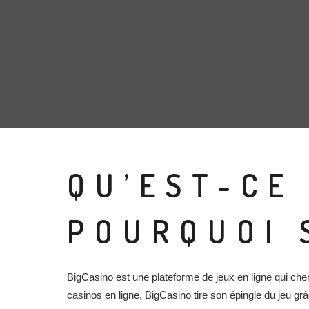
QU’EST-CE
POURQUOI 
BigCasino est une plateforme de jeux en ligne qui cher
casinos en ligne, BigCasino tire son épingle du jeu grâc