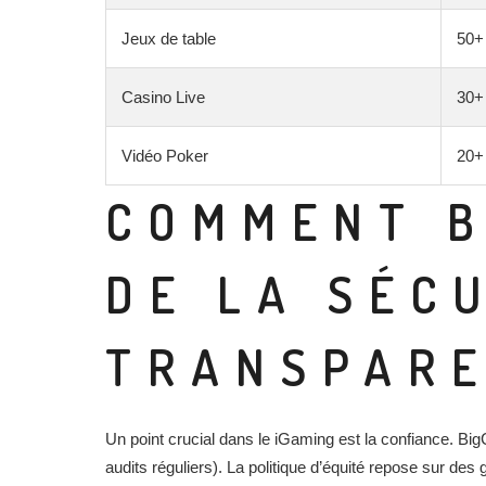
Jeux de table
50+
Casino Live
30+
Vidéo Poker
20+
COMMENT B
DE LA SÉC
TRANSPARE
Un point crucial dans le iGaming est la confiance. Bi
audits réguliers). La politique d’équité repose sur de