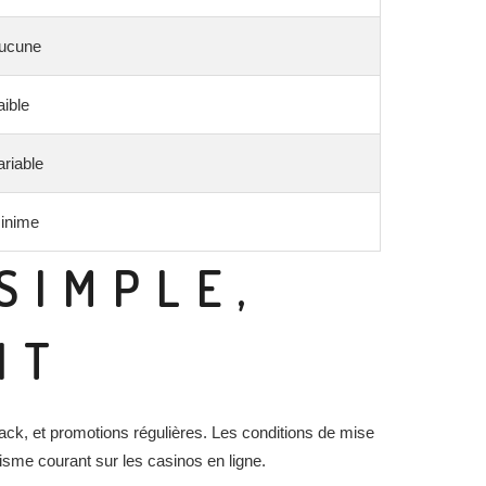
ucune
aible
ariable
inime
SIMPLE,
NT
ack, et promotions régulières. Les conditions de mise
sme courant sur les casinos en ligne.