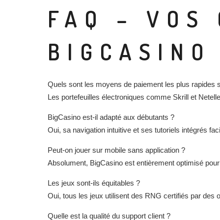
FAQ – VOS
BIGCASINO
Quels sont les moyens de paiement les plus rapides 
Les portefeuilles électroniques comme Skrill et Netelle
BigCasino est-il adapté aux débutants ?
Oui, sa navigation intuitive et ses tutoriels intégrés fac
Peut-on jouer sur mobile sans application ?
Absolument, BigCasino est entièrement optimisé pour u
Les jeux sont-ils équitables ?
Oui, tous les jeux utilisent des RNG certifiés par de
Quelle est la qualité du support client ?