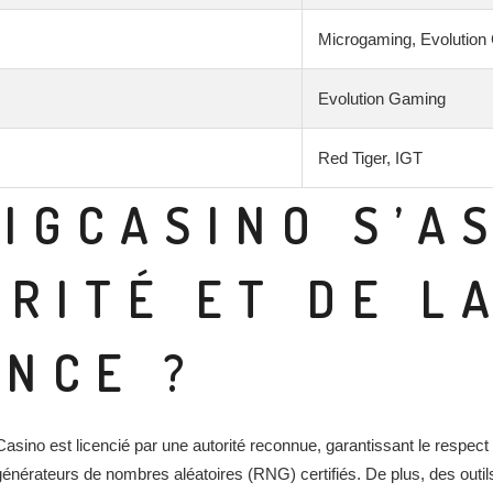
Microgaming, Evolution
Evolution Gaming
Red Tiger, IGT
IGCASINO S’A
URITÉ ET DE L
NCE ?
gCasino est licencié par une autorité reconnue, garantissant le respe
s générateurs de nombres aléatoires (RNG) certifiés. De plus, des outi