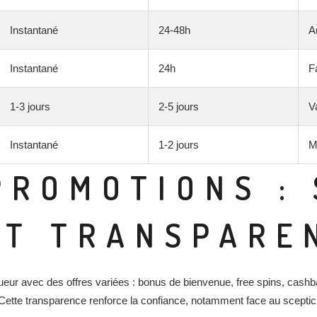
Instantané
24-48h
A
Instantané
24h
F
1-3 jours
2-5 jours
V
Instantané
1-2 jours
M
PROMOTIONS : 
ET TRANSPARE
eur avec des offres variées : bonus de bienvenue, free spins, cashb
Cette transparence renforce la confiance, notamment face au sceptici