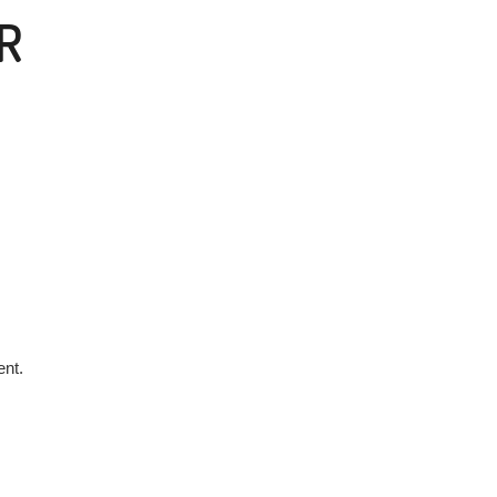
R
ent.