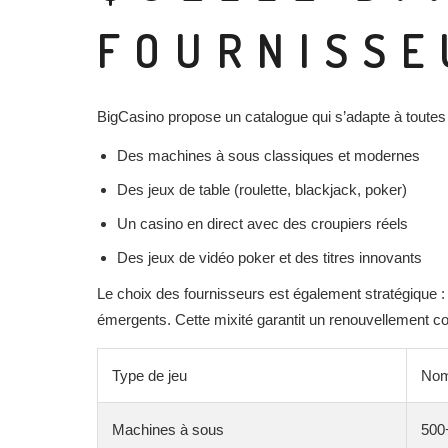
FOURNISSE
BigCasino propose un catalogue qui s’adapte à toutes l
Des machines à sous classiques et modernes
Des jeux de table (roulette, blackjack, poker)
Un casino en direct avec des croupiers réels
Des jeux de vidéo poker et des titres innovants
Le choix des fournisseurs est également stratégique
émergents. Cette mixité garantit un renouvellement con
Type de jeu
Nom
Machines à sous
500